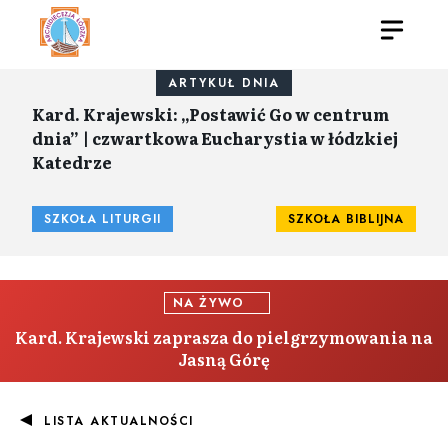
ARTYKUŁ DNIA
Kard. Krajewski: „Postawić Go w centrum
dnia” | czwartkowa Eucharystia w łódzkiej
Katedrze
SZKOŁA LITURGII
SZKOŁA BIBLIJNA
NA ŻYWO
Kard. Krajewski zaprasza do pielgrzymowania na
Jasną Górę
LISTA AKTUALNOŚCI