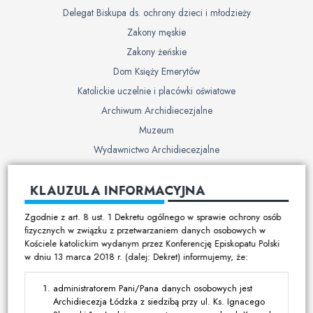
Delegat Biskupa ds. ochrony dzieci i młodzieży
Zakony męskie
Zakony żeńskie
Dom Księży Emerytów
Katolickie uczelnie i placówki oświatowe
Archiwum Archidiecezjalne
Muzeum
Wydawnictwo Archidiecezjalne
Cmentarze
KLAUZULA INFORMACYJNA
Duszpasterstwo
Zgodnie z art. 8 ust. 1 Dekretu ogólnego w sprawie ochrony osób
Program duszpasterski
fizycznych w związku z przetwarzaniem danych osobowych w
Kościele katolickim wydanym przez Konferencję Episkopatu Polski
Kalendarz pracy duszpasterskiej
w dniu 13 marca 2018 r. (dalej: Dekret) informujemy, że:
Duszpasterstwo specjalistyczne
Ruchy i stowarzyszenia
administratorem Pani/Pana danych osobowych jest
Archidiecezja Łódzka z siedzibą przy ul. Ks. Ignacego