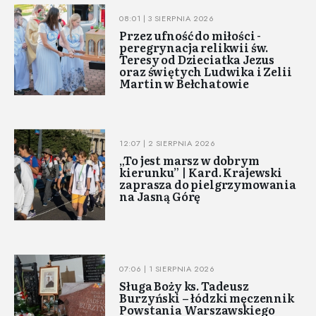
08:01 | 3 SIERPNIA 2026
Przez ufność do miłości -
peregrynacja relikwii św.
Teresy od Dzieciatka Jezus
oraz świętych Ludwika i Zelii
Martin w Bełchatowie
12:07 | 2 SIERPNIA 2026
„To jest marsz w dobrym
kierunku” | Kard. Krajewski
zaprasza do pielgrzymowania
na Jasną Górę
07:06 | 1 SIERPNIA 2026
Sługa Boży ks. Tadeusz
Burzyński – łódzki męczennik
Powstania Warszawskiego