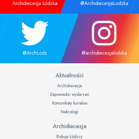
Archidiecezja Łódzka
@ArchidiecezjaLodzka
@ArchLodz
@archidiecezjalodzka
Aktualności
Archidiecezja
Zapowiedzi wydarzeń
Komunikaty kurialne
Nekrologi
Archidiecezja
Biskupi Łódzcy