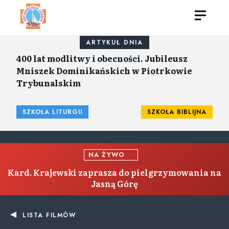
ARTYKUŁ DNIA
400 lat modlitwy i obecności. Jubileusz
Mniszek Dominikańskich w Piotrkowie
Trybunalskim
SZKOŁA LITURGII
SZKOŁA BIBLIJNA
NA ŻYWO
Kard. Krajewski zaprasza do pielgrzymowania na
Jasną Górę
LISTA FILMÓW