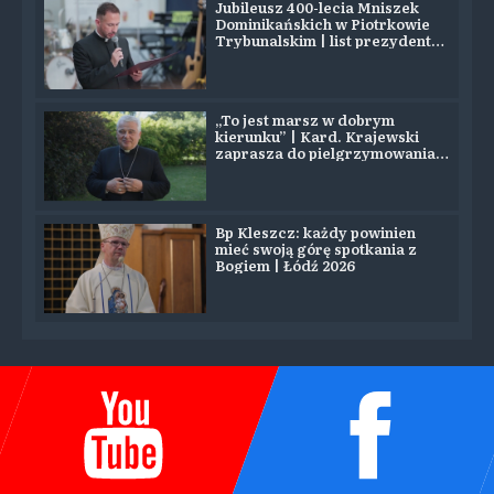
Jubileusz 400-lecia Mniszek
Dominikańskich w Piotrkowie
Trybunalskim | list prezydenta
Nawrockiego
„To jest marsz w dobrym
kierunku” | Kard. Krajewski
zaprasza do pielgrzymowania
na Jasną Górę
Bp Kleszcz: każdy powinien
mieć swoją górę spotkania z
Bogiem | Łódź 2026