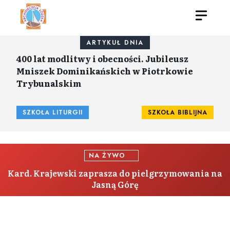
ARTYKUŁ DNIA
400 lat modlitwy i obecności. Jubileusz
Mniszek Dominikańskich w Piotrkowie
Trybunalskim
SZKOŁA LITURGII
SZKOŁA BIBLIJNA
NA ŻYWO
Kard. Krajewski zaprasza do pielgrzymowania na
Jasną Górę