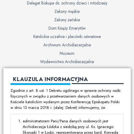
Delegat Biskupa ds. ochrony dzieci i młodzieży
Zakony męskie
Zakony żeńskie
Dom Księży Emerytów
Katolickie uczelnie i placówki oświatowe
Archiwum Archidiecezjalne
Muzeum
Wydawnictwo Archidiecezjalne
Cmentarze
KLAUZULA INFORMACYJNA
Duszpasterstwo
Zgodnie z art. 8 ust. 1 Dekretu ogólnego w sprawie ochrony osób
Program duszpasterski
fizycznych w związku z przetwarzaniem danych osobowych w
Kościele katolickim wydanym przez Konferencję Episkopatu Polski
Kalendarz pracy duszpasterskiej
w dniu 13 marca 2018 r. (dalej: Dekret) informujemy, że:
Duszpasterstwo specjalistyczne
Ruchy i stowarzyszenia
administratorem Pani/Pana danych osobowych jest
Archidiecezja Łódzka z siedzibą przy ul. Ks. Ignacego
Multimedia
Skorupki 1 w Łodzi, reprezentowana przez kard. Konrada