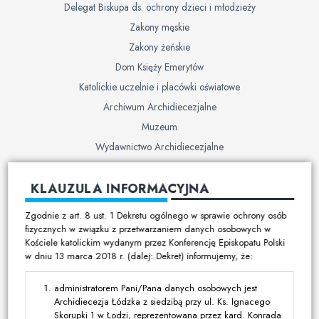
Delegat Biskupa ds. ochrony dzieci i młodzieży
Zakony męskie
Zakony żeńskie
Dom Księży Emerytów
Katolickie uczelnie i placówki oświatowe
Archiwum Archidiecezjalne
Muzeum
Wydawnictwo Archidiecezjalne
Cmentarze
KLAUZULA INFORMACYJNA
Duszpasterstwo
Zgodnie z art. 8 ust. 1 Dekretu ogólnego w sprawie ochrony osób
Program duszpasterski
fizycznych w związku z przetwarzaniem danych osobowych w
Kościele katolickim wydanym przez Konferencję Episkopatu Polski
Kalendarz pracy duszpasterskiej
w dniu 13 marca 2018 r. (dalej: Dekret) informujemy, że:
Duszpasterstwo specjalistyczne
Ruchy i stowarzyszenia
administratorem Pani/Pana danych osobowych jest
Archidiecezja Łódzka z siedzibą przy ul. Ks. Ignacego
Multimedia
Skorupki 1 w Łodzi, reprezentowana przez kard. Konrada