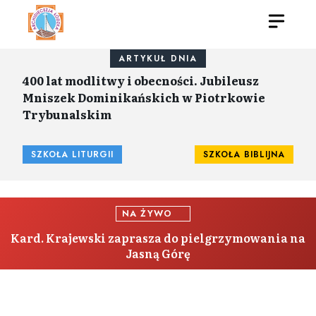
ARTYKUŁ DNIA
400 lat modlitwy i obecności. Jubileusz
Mniszek Dominikańskich w Piotrkowie
Trybunalskim
SZKOŁA LITURGII
SZKOŁA BIBLIJNA
NA ŻYWO
Kard. Krajewski zaprasza do pielgrzymowania na
Jasną Górę